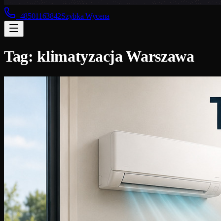
+48501163842
Szybka Wycena
Tag:
klimatyzacja Warszawa