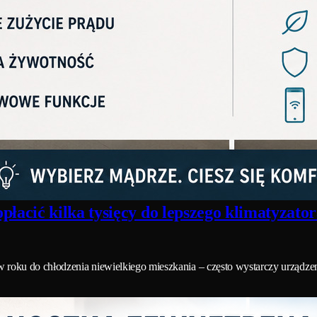
łacić kilka tysięcy do lepszego klimatyzato
 roku do chłodzenia niewielkiego mieszkania – często wystarczy urządzen