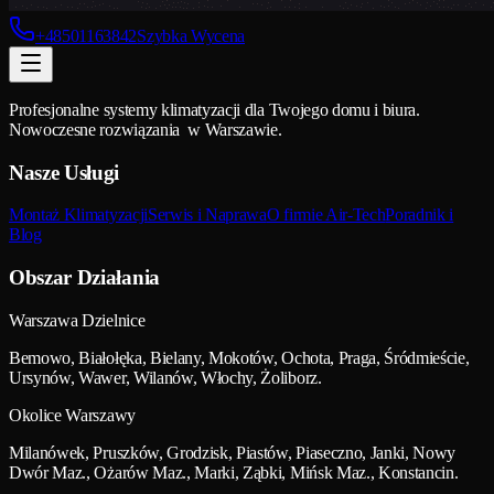
+48501163842
Szybka Wycena
Profesjonalne systemy klimatyzacji dla Twojego domu i biura.
Nowoczesne rozwiązania w Warszawie.
Nasze Usługi
Montaż Klimatyzacji
Serwis i Naprawa
O firmie Air-Tech
Poradnik i
Blog
Obszar Działania
Warszawa Dzielnice
Bemowo, Białołęka, Bielany, Mokotów, Ochota, Praga, Śródmieście,
Ursynów, Wawer, Wilanów, Włochy, Żoliborz.
Okolice Warszawy
Milanówek, Pruszków, Grodzisk, Piastów, Piaseczno, Janki, Nowy
Dwór Maz., Ożarów Maz., Marki, Ząbki, Mińsk Maz., Konstancin.