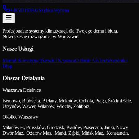
+48501163842
Szybka Wycena
Profesjonalne systemy klimatyzacji dla Twojego domu i biura.
Nowoczesne rozwiązania w Warszawie.
Nasze Usługi
Montaż Klimatyzacji
Serwis i Naprawa
O firmie Air-Tech
Poradnik i
Blog
Obszar Działania
Warszawa Dzielnice
Bemowo, Białołęka, Bielany, Mokotów, Ochota, Praga, Śródmieście,
Ursynów, Wawer, Wilanów, Włochy, Żoliborz.
Okolice Warszawy
Milanówek, Pruszków, Grodzisk, Piastów, Piaseczno, Janki, Nowy
Dwór Maz., Ożarów Maz., Marki, Ząbki, Mińsk Maz., Konstancin.