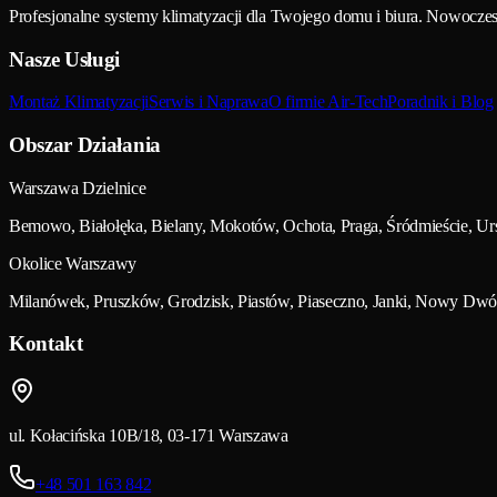
Profesjonalne systemy klimatyzacji dla Twojego domu i biura. Nowocz
Nasze Usługi
Montaż Klimatyzacji
Serwis i Naprawa
O firmie Air-Tech
Poradnik i Blog
Obszar Działania
Warszawa Dzielnice
Bemowo, Białołęka, Bielany, Mokotów, Ochota, Praga, Śródmieście, U
Okolice Warszawy
Milanówek, Pruszków, Grodzisk, Piastów, Piaseczno, Janki, Nowy Dwó
Kontakt
ul. Kołacińska 10B/18, 03-171 Warszawa
+48 501 163 842