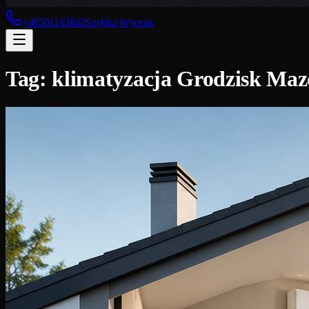
+48501163842
Szybka Wycena
Tag:
klimatyzacja Grodzisk Maz