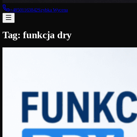
+48501163842
Szybka Wycena
Tag:
funkcja dry