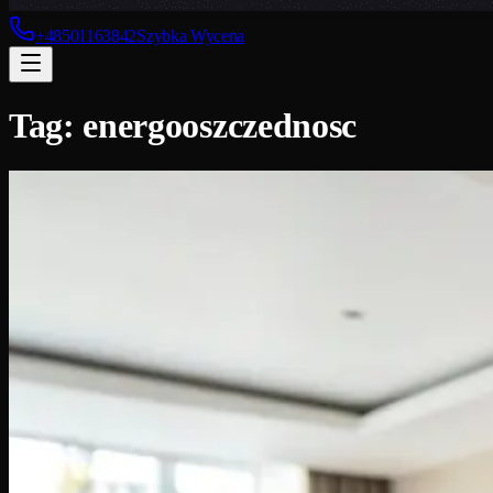
+48501163842
Szybka Wycena
Tag:
energooszczednosc