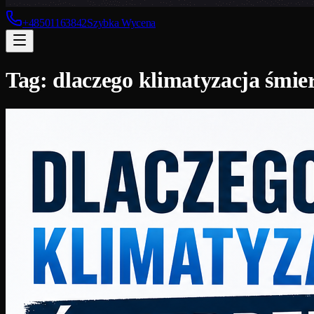
+48501163842
Szybka Wycena
Tag:
dlaczego klimatyzacja śmie