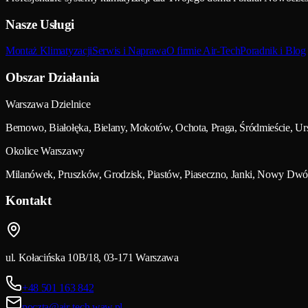
Nasze Usługi
Montaż Klimatyzacji
Serwis i Naprawa
O firmie Air-Tech
Poradnik i Blog
Obszar Działania
Warszawa Dzielnice
Bemowo, Białołęka, Bielany, Mokotów, Ochota, Praga, Śródmieście, U
Okolice Warszawy
Milanówek, Pruszków, Grodzisk, Piastów, Piaseczno, Janki, Nowy Dwó
Kontakt
ul. Kołacińska 10B/18, 03-171 Warszawa
+48 501 163 842
poczta@air-tech.waw.pl