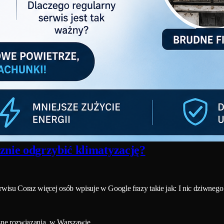
znie odgrzybić klimatyzację?
rwisu Coraz więcej osób wpisuje w Google frazy takie jak: I nic dziwn
esne rozwiązania w Warszawie.