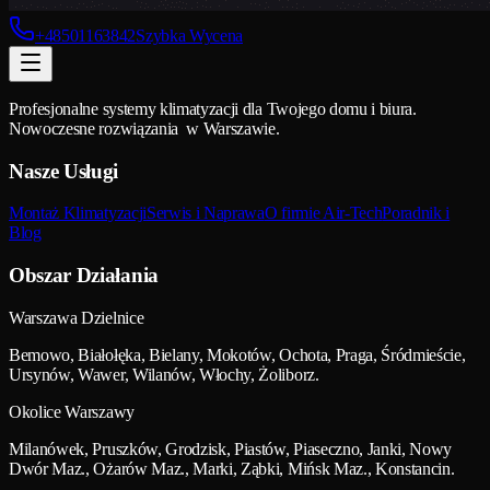
+48501163842
Szybka Wycena
Profesjonalne systemy klimatyzacji dla Twojego domu i biura.
Nowoczesne rozwiązania w Warszawie.
Nasze Usługi
Montaż Klimatyzacji
Serwis i Naprawa
O firmie Air-Tech
Poradnik i
Blog
Obszar Działania
Warszawa Dzielnice
Bemowo, Białołęka, Bielany, Mokotów, Ochota, Praga, Śródmieście,
Ursynów, Wawer, Wilanów, Włochy, Żoliborz.
Okolice Warszawy
Milanówek, Pruszków, Grodzisk, Piastów, Piaseczno, Janki, Nowy
Dwór Maz., Ożarów Maz., Marki, Ząbki, Mińsk Maz., Konstancin.