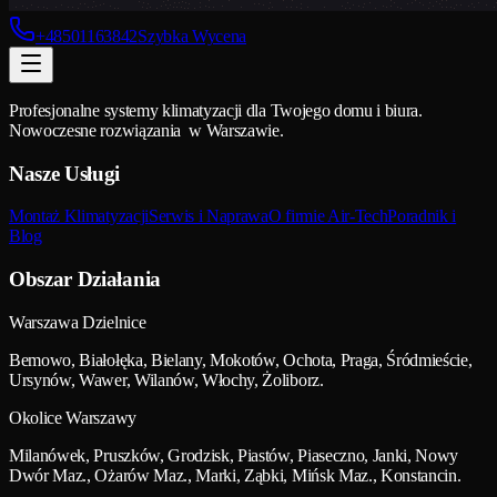
+48501163842
Szybka Wycena
Profesjonalne systemy klimatyzacji dla Twojego domu i biura.
Nowoczesne rozwiązania w Warszawie.
Nasze Usługi
Montaż Klimatyzacji
Serwis i Naprawa
O firmie Air-Tech
Poradnik i
Blog
Obszar Działania
Warszawa Dzielnice
Bemowo, Białołęka, Bielany, Mokotów, Ochota, Praga, Śródmieście,
Ursynów, Wawer, Wilanów, Włochy, Żoliborz.
Okolice Warszawy
Milanówek, Pruszków, Grodzisk, Piastów, Piaseczno, Janki, Nowy
Dwór Maz., Ożarów Maz., Marki, Ząbki, Mińsk Maz., Konstancin.